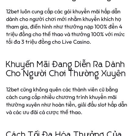
12bet luôn cung cấp các gói khuyến mãi hấp dẫn
dành cho người chơi mới nhằm khuyến khích họ
tham gia, điển hình như thưởng nạp 100% đến 4
triệu đồng cho thể thao và thưởng 100% với mức
tối đa 3 triệu đồng cho Live Casino.
Khuyến Mãi Đang Diễn Ra Dành
Cho Người Chơi Thường Xuyên
12bet cũng không quên các thành viên cũ bằng
cách cung cấp nhiều chương trình khuyến mãi
thường xuyên như hoàn tiền, giải đấu slot hấp dẫn
và các ưu đãi cá cược thể thao.
Cách Tối Đa Hóa Thưởng Của